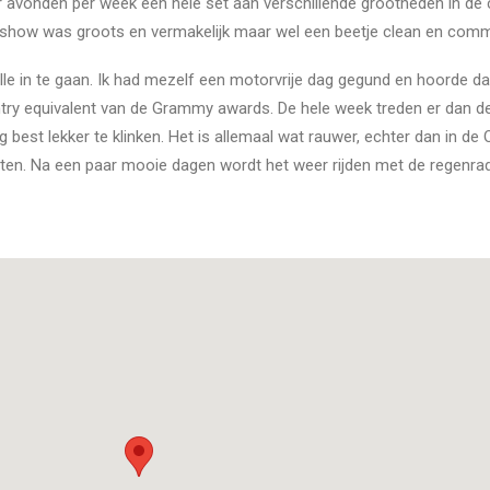
r avonden per week een hele set aan verschillende grootheden in de 
show was groots en vermakelijk maar wel een beetje clean en comm
le in te gaan. Ik had mezelf een motorvrije dag gegund en hoorde dat
try equivalent van de Grammy awards. De hele week treden er dan de
g best lekker te klinken. Het is allemaal wat rauwer, echter dan in de
tten. Na een paar mooie dagen wordt het weer rijden met de regenrad