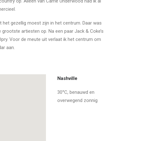
country op. Alleen van Carrie Underwood had ik al
ercieel.
 het gezellig moest zijn in het centrum. Daar was
 grootste artiesten op. Na een paar Jack & Coke’s
 Opry. Voor de meute uit verlaat ik het centrum om
ar aan.
Nashville
30°C, benauwd en
overwegend zonnig