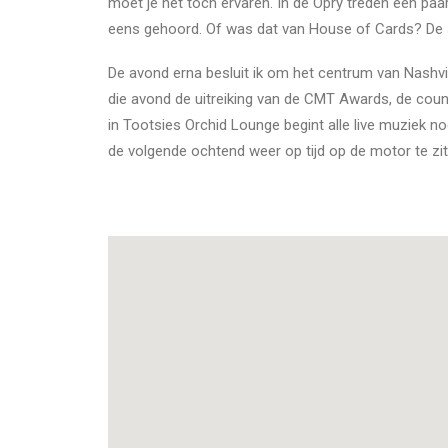
moet je het toch ervaren. In de Opry treden een paa
eens gehoord. Of was dat van House of Cards? De 
De avond erna besluit ik om het centrum van Nashvil
die avond de uitreiking van de CMT Awards, de coun
in Tootsies Orchid Lounge begint alle live muziek no
de volgende ochtend weer op tijd op de motor te zi