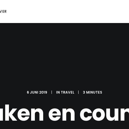
VER
6 JUNI 2019
|
IN
TRAVEL
|
3 MINUTES
aken en coun